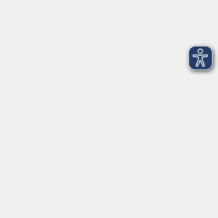
vor Ort in Ainring:
Salzburger Straße 48
83404 Ainring
Tel.
+49 (0) 8654 575 17
Fax
+49 (0) 8654 3099-150
Mail: ainring@vhs-rupertiwinkel.de
Ansprechpartnerin: Anita Hogger
vor Ort in Saaldorf-Surheim:
Moosweg 2
83416 Saaldorf-Surheim
Tel. +49 (0) 8654 6307 14
Fax +49 (0) 8654 6307 20