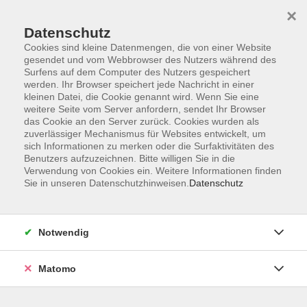
Skip to main content
×
Datenschutz
Cookies sind kleine Datenmengen, die von einer Website
Persönlichkeitsentwicklung
gesendet und vom Webbrowser des Nutzers während des
Surfens auf dem Computer des Nutzers gespeichert
werden. Ihr Browser speichert jede Nachricht in einer
kleinen Datei, die Cookie genannt wird. Wenn Sie eine
weitere Seite vom Server anfordern, sendet Ihr Browser
das Cookie an den Server zurück. Cookies wurden als
zuverlässiger Mechanismus für Websites entwickelt, um
sich Informationen zu merken oder die Surfaktivitäten des
1 Kurs
Benutzers aufzuzeichnen. Bitte willigen Sie in die
Suchergebnisse feel free
Verwendung von Cookies ein. Weitere Informationen finden
Sie in unseren Datenschutzhinweisen.
Datenschutz
zurück zu Gesellschaft & Leben
Notwendig
Ergebnisse filtern
Matomo