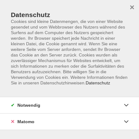
Skip to main content
×
Datenschutz
Cookies sind kleine Datenmengen, die von einer Website
gesendet und vom Webbrowser des Nutzers während des
Surfens auf dem Computer des Nutzers gespeichert
werden. Ihr Browser speichert jede Nachricht in einer
kleinen Datei, die Cookie genannt wird. Wenn Sie eine
weitere Seite vom Server anfordern, sendet Ihr Browser
das Cookie an den Server zurück. Cookies wurden als
zuverlässiger Mechanismus für Websites entwickelt, um
sich Informationen zu merken oder die Surfaktivitäten des
Benutzers aufzuzeichnen. Bitte willigen Sie in die
Verwendung von Cookies ein. Weitere Informationen finden
Sie in unseren Datenschutzhinweisen.
Datenschutz
You are here:
Null Euro
Notwendig
Null Euro
Matomo
Bildung ist wertvoll. Sie ist ähnlich unbezahlbar wie Luft,