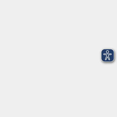
Öffnungszeiten:
Montag – Freitag von 9:00 bis 12:00 Uhr
Ansprechpartnerinnen: Nastasja Hoislbauer-Palijan, Lisa
Rudholzer, Karin Speigl
vor Ort in Ainring:
Salzburger Straße 48
83404 Ainring
Tel.
+49 (0) 8654 575 17
Fax
+49 (0) 8654 3099-150
Mail: ainring@vhs-rupertiwinkel.de
Ansprechpartnerin: Anita Hogger